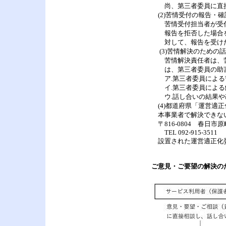
尚、第三者委員に直接
(2)苦情受付の報告・確
苦情受付担当者が受付
報告を拒否した場合を
対して、報告を受けた
(3)苦情解決のための
苦情解決責任者は、苦
は、第三者委員の助言
ア.第三者委員による
イ.第三者委員による
ウ.話し合いの結果や
(4)都道府県「運営適
本事業者で解決できな
〒816-0804 春日市
TEL 092-915-3511 F
設置された運営適正化
ご意見・ご要望の解決の