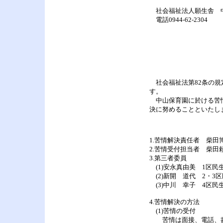
社会福祉法人願生舎 
電話0944-62-2304
社会福祉法第82条の規
す。
中山保育園に於ける苦情
決に努めることといたし
1.苦情解決責任者 柴田
2.苦情受付担当者 柴田
3.第三者委員
(1)安永真由美 1区民生委員
(2)新開 道代 2・3区民生
(3)中川 幸子 4区民生委員
4.苦情解決の方法
(1)苦情の受付
苦情は面接、電話、書